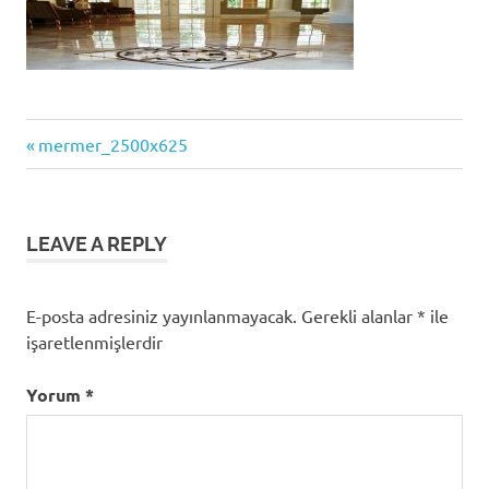
işini
itina
ile
yapıyoruz.
Previous
Yazı
mermer_2500x625
Post:
gezinmesi
LEAVE A REPLY
E-posta adresiniz yayınlanmayacak.
Gerekli alanlar
*
ile
işaretlenmişlerdir
Yorum
*