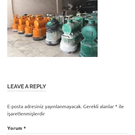
işini
itina
ile
yapıyoruz.
LEAVE A REPLY
E-posta adresiniz yayınlanmayacak.
Gerekli alanlar
*
ile
işaretlenmişlerdir
Yorum
*