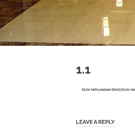
işini
itina
ile
yapıyoruz.
1.1
LEAVE A REPLY