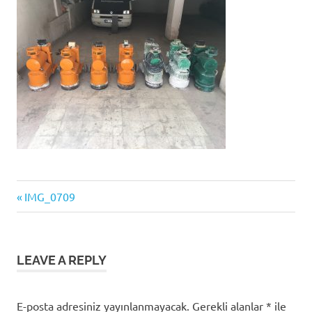
işini
itina
ile
yapıyoruz.
Previous
Yazı
IMG_0709
Post:
gezinmesi
LEAVE A REPLY
E-posta adresiniz yayınlanmayacak.
Gerekli alanlar
*
ile